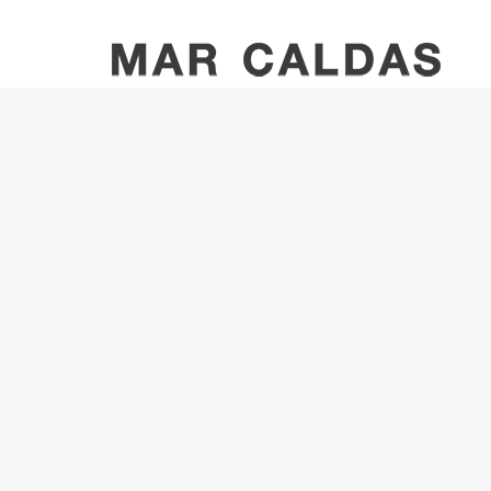
Facedoras de Bueu. 2018
Entrevistas
Exposiciones
Radio
in
Radio Galega. 10/10/18. Entrevista de Vituco Neir
(hasta min. 11)