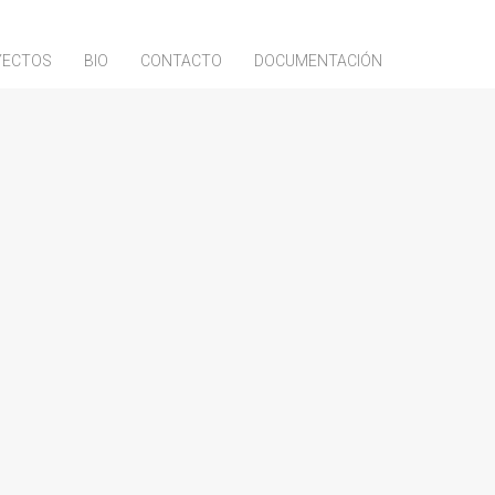
YECTOS
BIO
CONTACTO
DOCUMENTACIÓN
Buscar:
Tipos de contenido
(5)
Catálogos Colectivos
(2)
Catálogos Individuales
(2)
Conferencias
(27)
Entrevistas
(69)
Exposiciones
(10)
Festivales de cine
(2)
Otros
(18)
Prensa Escrita