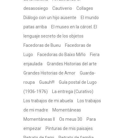
desasosiego
Cautiverio
Collages
Diálogo con un hijo ausente
El mundo
patas arriba
El museo en la cárcel. El
lenguaje secreto de los objetos
Facedoras de Bueu
Facedoras de
Lugo
Facedoras do Baixo Miño
Fiera
enjaulada
Grandes Historias del arte
Grandes Historias de Amor
Guarda-
roupa
Guauh!!!
Guía postal de Lugo
(1936-1976)
La entrega (Curativo)
Los trabajos de mi abuela
Los trabajos
de mi madre
Momentáneas
Momentáneas II
Os meus 30
Para
empezar
Pinturas de mis paisajes
Retrato de fami
Retrato de familia