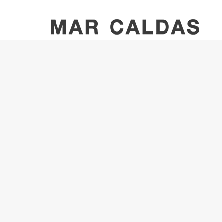
Mar Caldas: Mujeres, Tra
Exposiciones
in
Recorrido audiovisual por la exposición en el CG
(comisaria de la exposición) y Mar Caldas (artista
Para ver el vídeo
CLICK AQUÍ