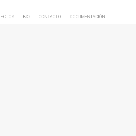
YECTOS
BIO
CONTACTO
DOCUMENTACIÓN
Buscar:
Tipos de contenido
(5)
Catálogos Colectivos
(2)
Catálogos Individuales
(2)
Conferencias
(27)
Entrevistas
(69)
Exposiciones
(10)
Festivales de cine
(2)
Otros
(18)
Prensa Escrita