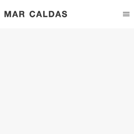
Mar Caldas. Mujeres, Trabajo y Memoria. 2025
Exposiciones
in
Blog Desocupado Lector, 09/05/25. Artículo de Carlos Fernández
sobre la exposición en el CGAC.
Para leer, click
AQUÍ
.