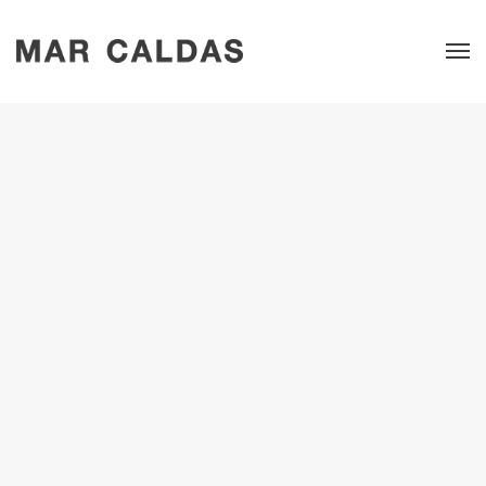
Mar Caldas: Mujeres, Trabajo y Memoria. 2025
Exposiciones
Prensa online
in
Diario de Santiago, 13/01/25. Artículo de Victoria Castillo sobre la
exposición en el CGAC.
Para el artículo online click
AQUÍ
.